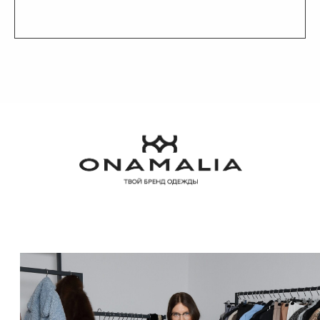
КАТАЛОГ
СОЦ. СЕТИ
ВЕСЬ КАТАЛОГ
NEW
О БРЕНДЕ
SALE
ПОКУПАТЕЛЯМ
CRUISE COLLECTION
SPORT COLLECTION
ЖАКЕТЫ И ЖИЛЕТЫ
ПРОГРАММА ЛОЯЛЬНОСТИ
БРЮКИ И ДЖИНСЫ
РУБАШКИ И БЛУЗЫ
Политика
конфиденциальности
ПЛАТЬЯ И ЮБКИ
ПИДЖАКИ
СВИТЕРА И ДЖЕМПЕРА
СВИТШОТЫ И ХУДИ
ВЕРХНЯЯ ОДЕЖДА
ГОЛОВНЫЕ УБОРЫ
КОРСЕТЫ