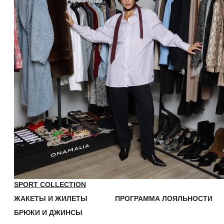
ТЕЛЕФОН:
+7 (923) 415-40-77
ИП АФАНАСЬЕВА ЮЛИЯ ЛЕОНИДОВНА
ОГРНИП 311701708700322
ИНН 701742506910