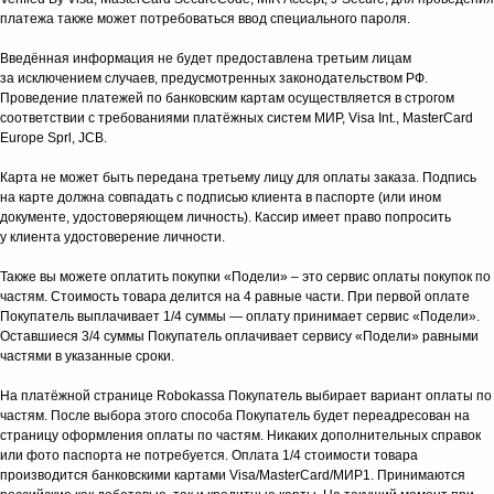
платежа также может потребоваться ввод специального пароля.
Введённая информация не будет предоставлена третьим лицам
за исключением случаев, предусмотренных законодательством РФ.
Проведение платежей по банковским картам осуществляется в строгом
соответствии с требованиями платёжных систем МИР, Visa Int., MasterCard
Europe Sprl, JCB.
Карта не может быть передана третьему лицу для оплаты заказа. Подпись
на карте должна совпадать с подписью клиента в паспорте (или ином
документе, удостоверяющем личность). Кассир имеет право попросить
у клиента удостоверение личности.
Также вы можете оплатить покупки «Подели» – это сервис оплаты покупок по
частям. Стоимость товара делится на 4 равные части. При первой оплате
Покупатель выплачивает 1/4 суммы — оплату принимает сервис «Подели».
Оставшиеся 3/4 суммы Покупатель оплачивает сервису «Подели» равными
частями в указанные сроки.
На платёжной странице Robokassa Покупатель выбирает вариант оплаты по
частям. После выбора этого способа Покупатель будет переадресован на
страницу оформления оплаты по частям. Никаких дополнительных справок
или фото паспорта не потребуется. Оплата 1/4 стоимости товара
производится банковскими картами Visa/MasterCard/МИР1. Принимаются