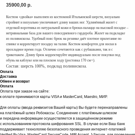
35900,00
р.
Костюм «двойка» выполнен из костюмной Итальянской шерсти, визуально
стройнит и визуально увеличивает длину ваших ног. Удлинённый жилет с
отделкой воротника из натуральной кожи и брюки-палаццо на высокой посадке –
нетривиальная база для вашего повседневного гардероба. Жилет на подкладке
из поливискозы. Удобный пояс брюк на резинке даёт плотное прилегание по
спинке и корректирует посадку на талии. Костюм комфортен для носки в
прохладное время года. Отлично сочетаются как с рубашками, так и с
трикотажем. Длину брюк корректируйте индивидуально после покупки под
обувь на каблуке или на плоском ходу (ростовка 170 см+).
Состав: шерсть 100%, подклад поливискоза.
Оплата
Доставка
Обмен и возврат
Оплата
Оплата при заказе на сайте:
к оплате принимаются карты VISA и MasterCard, Maestro, МИР.
Для оплаты (ввода реквизитов Вашей карты) Вы будете перенаправлены
на платёжный шлюз Робокассы. Соединение с платёжным шлюзом
и передача информации осуществляется в защищённом режиме
с использованием протокола шифрования SSL. В случае если Ваш банк
поддерживает технологию безопасного проведения интернет-платежей
Verified By Visa, MasterCard SecureCode, MIR Accept, J-Secure, для проведения