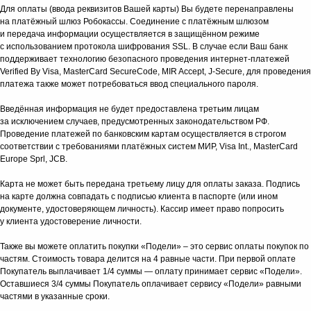
Для оплаты (ввода реквизитов Вашей карты) Вы будете перенаправлены
на платёжный шлюз Робокассы. Соединение с платёжным шлюзом
и передача информации осуществляется в защищённом режиме
с использованием протокола шифрования SSL. В случае если Ваш банк
поддерживает технологию безопасного проведения интернет-платежей
Verified By Visa, MasterCard SecureCode, MIR Accept, J-Secure, для проведения
платежа также может потребоваться ввод специального пароля.
Введённая информация не будет предоставлена третьим лицам
за исключением случаев, предусмотренных законодательством РФ.
Проведение платежей по банковским картам осуществляется в строгом
соответствии с требованиями платёжных систем МИР, Visa Int., MasterCard
Europe Sprl, JCB.
Карта не может быть передана третьему лицу для оплаты заказа. Подпись
на карте должна совпадать с подписью клиента в паспорте (или ином
документе, удостоверяющем личность). Кассир имеет право попросить
у клиента удостоверение личности.
Также вы можете оплатить покупки «Подели» – это сервис оплаты покупок по
частям. Стоимость товара делится на 4 равные части. При первой оплате
Покупатель выплачивает 1/4 суммы — оплату принимает сервис «Подели».
Оставшиеся 3/4 суммы Покупатель оплачивает сервису «Подели» равными
частями в указанные сроки.