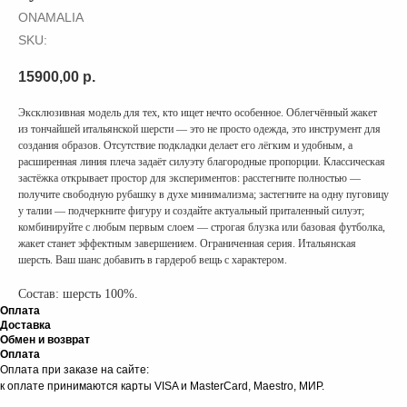
ONAMALIA
SKU:
15900,00
р.
Эксклюзивная модель для тех, кто ищет нечто особенное. Облегчённый жакет
из тончайшей итальянской шерсти — это не просто одежда, это инструмент для
создания образов. Отсутствие подкладки делает его лёгким и удобным, а
расширенная линия плеча задаёт силуэту благородные пропорции. Классическая
застёжка открывает простор для экспериментов: расстегните полностью —
получите свободную рубашку в духе минимализма; застегните на одну пуговицу
у талии — подчеркните фигуру и создайте актуальный приталенный силуэт;
комбинируйте с любым первым слоем — строгая блузка или базовая футболка,
жакет станет эффектным завершением. Ограниченная серия. Итальянская
шерсть. Ваш шанс добавить в гардероб вещь с характером.
Состав: шерсть 100%.
Оплата
Доставка
Обмен и возврат
Оплата
Оплата при заказе на сайте:
к оплате принимаются карты VISA и MasterCard, Maestro, МИР.