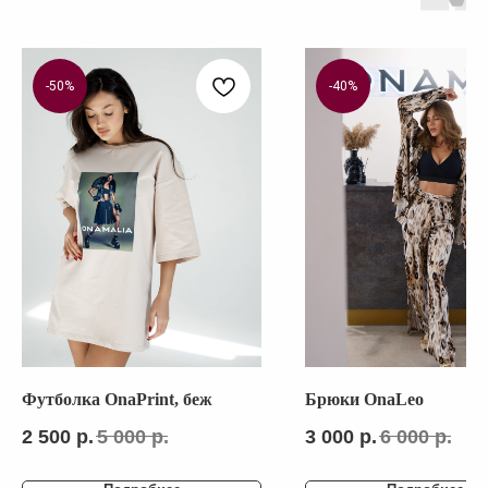
КАТАЛОГ
СОЦ. СЕТИ
ВЕСЬ КАТАЛОГ
-50%
-40%
NEW
О БРЕНДЕ
SALE
ПОКУПАТЕЛЯМ
CRUISE COLLECTION
SPORT COLLECTION
ЖАКЕТЫ И ЖИЛЕТЫ
ПРОГРАММА ЛОЯЛЬНОСТИ
БРЮКИ И ДЖИНСЫ
РУБАШКИ И БЛУЗЫ
Политика
конфиденциальности
ПЛАТЬЯ И ЮБКИ
ПИДЖАКИ
СВИТЕРА И ДЖЕМПЕРА
СВИТШОТЫ И ХУДИ
ВЕРХНЯЯ ОДЕЖДА
ГОЛОВНЫЕ УБОРЫ
КОРСЕТЫ
Футболка OnaPrint, беж
Брюки OnaLeo
2 500
р.
5 000
р.
3 000
р.
6 000
р.