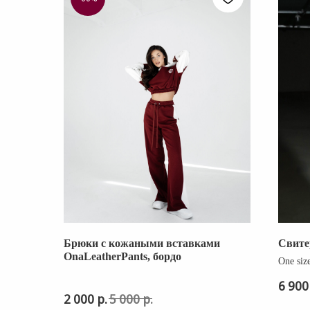
Брюки с кожаными вставками
Свите
OnaLeatherPants, бордо
One siz
КАТАЛОГ
6 900
р.
р.
2 000
5 000