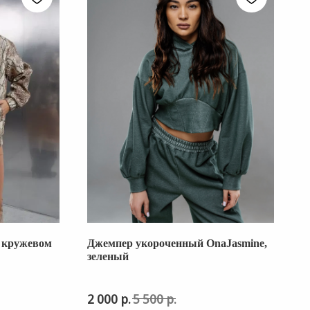
с кружевом
Джемпер укороченный OnaJasmine,
О БРЕНДЕ
зеленый
ПОКУПАТЕЛЯМ
р.
р.
2 000
5 500
ПРОГРАММА ЛОЯЛЬНОСТИ