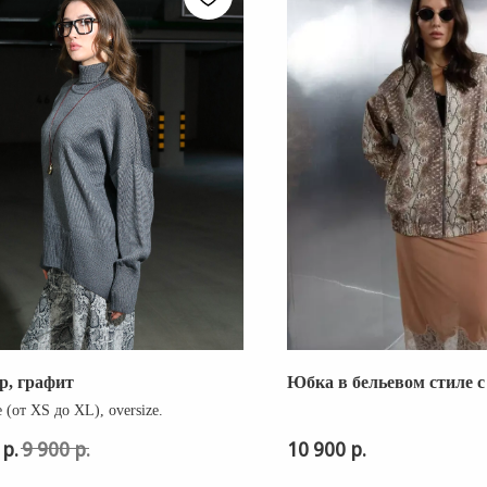
р, графит
Юбка в бельевом стиле 
КАТАЛОГ
e (от XS до XL), oversize.
ВЕСЬ КАТАЛОГ
р.
р.
р.
9 900
10 900
NEW