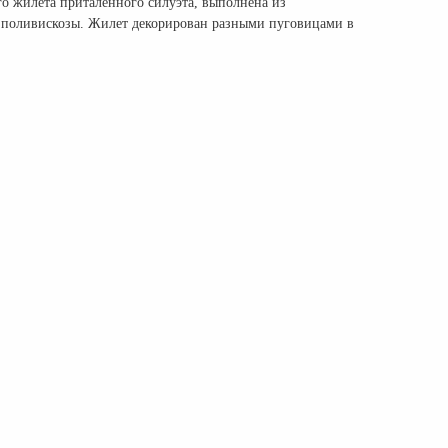
го жилета приталенного силуэта, выполнена из
з поливискозы. Жилет декорирован разными пуговицами в