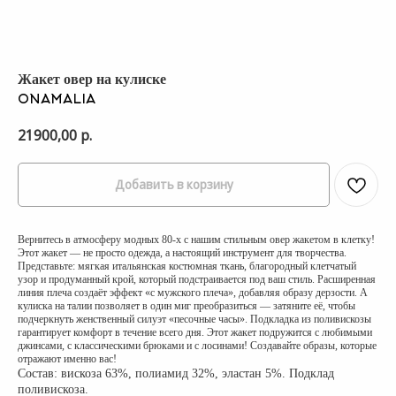
Жакет овер на кулиске
ONAMALIA
21900,00
р.
Добавить в корзину
Вернитесь в атмосферу модных 80‑х с нашим стильным овер жакетом в клетку!
Этот жакет — не просто одежда, а настоящий инструмент для творчества.
Представьте: мягкая итальянская костюмная ткань, благородный клетчатый
узор и продуманный крой, который подстраивается под ваш стиль. Расширенная
линия плеча создаёт эффект «с мужского плеча», добавляя образу дерзости. А
кулиска на талии позволяет в один миг преобразиться — затяните её, чтобы
подчеркнуть женственный силуэт «песочные часы». Подкладка из поливискозы
гарантирует комфорт в течение всего дня. Этот жакет подружится с любимыми
джинсами, с классическими брюками и с лосинами! Создавайте образы, которые
отражают именно вас!
Состав: вискоза 63%, полиамид 32%, эластан 5%. Подклад
поливискоза.