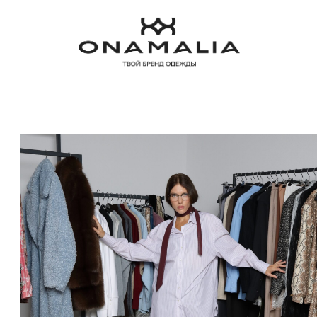
ТЕЛЕФОН:
+7 (923) 415-40-77
ИП АФАНАСЬЕВА ЮЛИЯ ЛЕОНИДОВНА
ОГРНИП 311701708700322
ИНН 701742506910