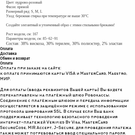
Цвет: пудрово-розовый
Фасон: прямой
Размерный ряд: S, M, L
Уход: бережная стирка при температуре не выше 30°C
Создайте элегантный и утонченный образ с этими стильными брюками!
Рост модели, см: 167
Параметры модели, см: 85−62−91
Состав: 38% вискоза, 30% терилен, 30% полиэстер, 2% эластан
Оплата
Доставка
Обмен и возврат
Оплата
Оплата при заказе на сайте:
к оплате принимаются карты VISA и MasterCard, Maestro,
МИР.
Для оплаты (ввода реквизитов Вашей карты) Вы будете
перенаправлены на платёжный шлюз Робокассы.
Соединение с платёжным шлюзом и передача информации
осуществляется в защищённом режиме с использованием
протокола шифрования SSL. В случае если Ваш банк
поддерживает технологию безопасного проведения
интернет-платежей Verified By Visa, MasterCard
SecureCode, MIR Accept, J-Secure, для проведения платежа
также может потребоваться ввод специального пароля.