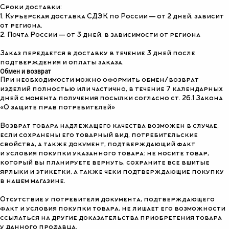
Сроки доставки:
1. Курьерская доставка СДЭК по России — от 2 дней, зависит
от региона.
2. Почта России — от 3 дней, в зависимости от региона
Заказ передается в доставку в течение 3 дней после
подтверждения и оплаты заказа.
Обмен и возврат
КАТАЛОГ
СОЦ. СЕТИ
При необходимости можно оформить обмен/возврат
ВЕСЬ КАТАЛОГ
изделий полностью или частично, в течение 7 календарных
дней с момента получения посылки согласно ст. 26.1 Закона
NEW
О БРЕНДЕ
«О защите прав потребителей»
SALE
ПОКУПАТЕЛЯМ
CRUISE COLLECTION
Возврат товара надлежащего качества возможен в случае,
SPORT COLLECTION
если сохранены его товарный вид, потребительские
ЖАКЕТЫ И ЖИЛЕТЫ
ПРОГРАММА ЛОЯЛЬНОСТИ
свойства, а также документ, подтверждающий факт
БРЮКИ И ДЖИНСЫ
и условия покупки указанного товара: не носите товар,
РУБАШКИ И БЛУЗЫ
Политика
который вы планируете вернуть, сохраните все вшитые
конфиденциальности
ПЛАТЬЯ И ЮБКИ
ярлыки и этикетки, а также чеки подтверждающие покупку
ПИДЖАКИ
в нашем магазине.
СВИТЕРА И ДЖЕМПЕРА
Отсутствие у потребителя документа, подтверждающего
СВИТШОТЫ И ХУДИ
факт и условия покупки товара, не лишает его возможности
ВЕРХНЯЯ ОДЕЖДА
ссылаться на другие доказательства приобретения товара
ГОЛОВНЫЕ УБОРЫ
у данного продавца.