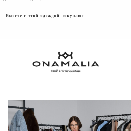
КОРСЕТЫ
Вместе с этой одеждой покупают
ТЕЛЕФОН:
+7 (923) 415-40-77
ИП АФАНАСЬЕВА ЮЛИЯ ЛЕОНИДОВНА
ОГРНИП 311701708700322
ИНН 701742506910