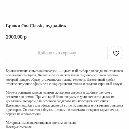
Брюки OnaClassic, пудра-беж
2000,00
р.
Добавить в корзину
Брюки женские с высокой посадкой — идеальный выбор для создания стильного
и элегантного образа. Выполнены из мягкой ткани пудрово-розового оттенка,
который придает образу утонченность и женственность. Лаконичный крой и
строгое силуэтное оформление подчеркивают талию и создают стройный силуэт.
Модель оснащена классическими складками спереди и удобным поясом с
петлями для ремня. Прямой крой брюк визуально удлиняет ноги, делая их
идеальным выбором для делового гардероба или повседневного стиля.
Идеально подойдут для офиса, деловой встречи, свидания или вечернего выхода
в ресторан. Сочетаются с блузами, топами и жакетами, создавая гармоничные
образы на любой случай.
Материал: высококачественная костюмная ткань
Посадка: высокая