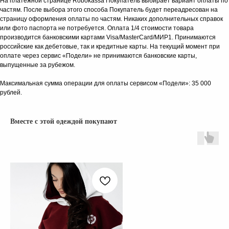
На платёжной странице Robokassa Покупатель выбирает вариант оплаты по
частям. После выбора этого способа Покупатель будет переадресован на
страницу оформления оплаты по частям. Никаких дополнительных справок
или фото паспорта не потребуется. Оплата 1/4 стоимости товара
производится банковскими картами Visa/MasterCard/МИР1. Принимаются
российские как дебетовые, так и кредитные карты. На текущий момент при
оплате через сервис «Подели» не принимаются банковские карты,
выпущенные за рубежом.
Максимальная сумма операции для оплаты сервисом «Подели»: 35 000
рублей.
Вместе с этой одеждой покупают
КАТАЛОГ
СОЦ. СЕТИ
ВЕСЬ КАТАЛОГ
NEW
О БРЕНДЕ
SALE
ПОКУПАТЕЛЯМ
CRUISE COLLECTION
SPORT COLLECTION
ЖАКЕТЫ И ЖИЛЕТЫ
ПРОГРАММА ЛОЯЛЬНОСТИ
БРЮКИ И ДЖИНСЫ
РУБАШКИ И БЛУЗЫ
Политика
конфиденциальности
ПЛАТЬЯ И ЮБКИ