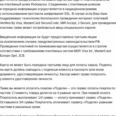
на платёжный шлюз Робокассы. Соединение с платёжным шлюзом
и передача информации осуществляется в защищённом режиме
с использованием протокола шифрования SSL. В случае если Ваш банк
поддерживает технологию безопасного проведения интернет-платежей
Verified By Visa, MasterCard SecureCode, MIR Accept, J-Secure, для проведения
платежа также может потребоваться ввод специального пароля.
Введённая информация не будет предоставлена третьим лицам
за исключением случаев, предусмотренных законодательством РФ.
Проведение платежей по банковским картам осуществляется в строгом
соответствии с требованиями платёжных систем МИР, Visa Int., MasterCard
Europe Sprl, JCB.
Карта не может быть передана третьему лицу для оплаты заказа. Подпись
на карте должна совпадать с подписью клиента в паспорте (или ином
документе, удостоверяющем личность). Кассир имеет право попросить
у клиента удостоверение личности.
Также вы можете оплатить покупки «Подели» – это сервис оплаты покупок по
частям. Стоимость товара делится на 4 равные части. При первой оплате
Покупатель выплачивает 1/4 суммы — оплату принимает сервис «Подели».
Оставшиеся 3/4 суммы Покупатель оплачивает сервису «Подели» равными
КАТАЛОГ
частями в указанные сроки.