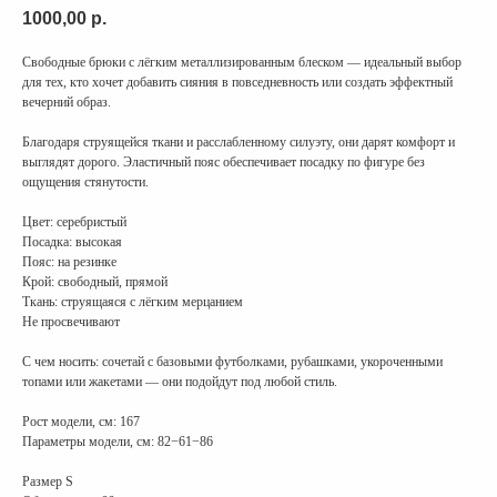
1000,00
р.
Свободные брюки с лёгким металлизированным блеском — идеальный выбор
для тех, кто хочет добавить сияния в повседневность или создать эффектный
вечерний образ.
Благодаря струящейся ткани и расслабленному силуэту, они дарят комфорт и
выглядят дорого. Эластичный пояс обеспечивает посадку по фигуре без
ощущения стянутости.
Цвет: серебристый
Посадка: высокая
Пояс: на резинке
Крой: свободный, прямой
Ткань: струящаяся с лёгким мерцанием
Не просвечивают
С чем носить: сочетай с базовыми футболками, рубашками, укороченными
топами или жакетами — они подойдут под любой стиль.
Рост модели, см: 167
Параметры модели, см: 82−61−86
Размер S