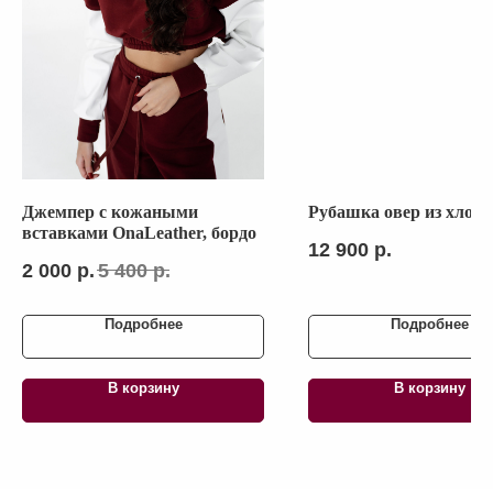
ПИДЖАКИ
СВИТЕРА И ДЖЕМПЕРА
СВИТШОТЫ И ХУДИ
ВЕРХНЯЯ ОДЕЖДА
ГОЛОВНЫЕ УБОРЫ
КОРСЕТЫ
Джемпер с кожаными
Рубашка овер из хлопк
вставками OnaLeather, бордо
12 900
р.
ТЕЛЕФОН:
2 000
р.
5 400
р.
+7 (923) 415-40-77
ИП АФАНАСЬЕВА ЮЛИЯ ЛЕОНИДОВНА
ОГРНИП 311701708700322
Подробнее
Подробнее
ИНН 701742506910
В корзину
В корзину