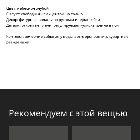
Цвет: небесно-голубой
Силуэт: свободный, с акцентом на талию
Декор: фигурные воланы по рукавам и вдоль юбки
Детали: открытые плечи, регулируемая кулиска, длина в пол
КАТАЛОГ
Контекст: вечерние события у воды, арт-мероприятия, курортные
резиденции
КАТАЛОГ
СОЦ. СЕТИ
ВЕСЬ КАТАЛОГ
NEW
О БРЕНДЕ
SALE