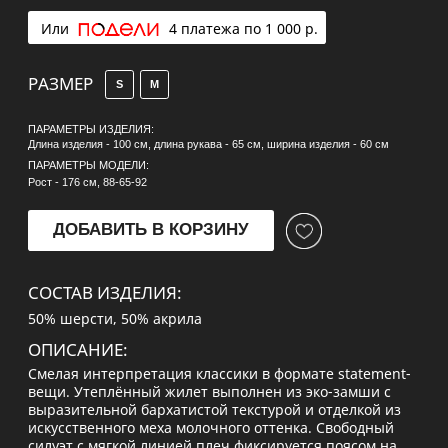
Смелая интерпретация классики в формате statement-
вещи. Утеплённый жилет выполнен из эко-замши с
выразительной бархатистой текстурой и отделкой из
искусственного меха молочного оттенка. Свободный
силуэт с мягкой линией плеч фиксируется поясом на
талии, позволяя варьировать посадку. Элемент,
который работает на контрасте: в сочетании с
высокими сапогами, кожей, денимом или костюмными
тканями.
УХОД ЗА ИЗДЕЛИЕМ:
Смелая интерпретация классики в формате statement-
вещи. Утеплённый жилет выполнен из эко-замши с
выразительной бархатистой текстурой и отделкой из
искусственного меха молочного оттенка.