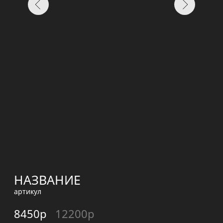
НАЗВАНИЕ
артикул
8450р
12200р
Или
4 платежа по 1 000 р.
РАЗМЕР
S
M
ПАРАМЕТРЫ ИЗДЕЛИЯ:
Длина изделия - 100 см, длина рукава - 65 см, ширина изделия - 60 см
ПАРАМЕТРЫ МОДЕЛИ:
Рост - 176 см, 88-65-92
ДОБАВИТЬ В КОРЗИНУ
СОСТАВ ИЗДЕЛИЯ:
50% шерсти, 50% акрила
ОПИСАНИЕ: