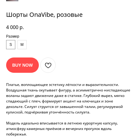
Шорты OnaVibe, розовые
4 000
р.
Размер
S
M
Название
Название
стоимость
стоимость
BUY NOW
Платье, воплощающее эстетику лёгкости и выразительности.
Воздушная ткань окутывает фигуру, а асимметрично ниспадающие
воланы задают движение даже в статике. Глубокий вырез, мягко
спадающий с плеч, формирует акцент на ключицах и зоне
декольте. Силуэт струится от завышенной талии, регулируемой
кулиской, подчёркивая утончённость силуэта.
Название
Название
стоимость
стоимость
Модель идеально вписывается в летнюю курортную капсулу,
атмосферу камерных приёмов и вечерних прогулок вдоль
побережья.