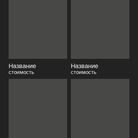
ПОКУПАТЕЛЯМ
CRUISE COLLECTION
SPORT COLLECTION
ЖАКЕТЫ И ЖИЛЕТЫ
ПРОГРАММА ЛОЯЛЬНОСТИ
БРЮКИ И ДЖИНСЫ
РУБАШКИ И БЛУЗЫ
Политика
конфиденциальности
ПЛАТЬЯ И ЮБКИ
ПИДЖАКИ
СВИТЕРА И ДЖЕМПЕРА
СВИТШОТЫ И ХУДИ
ВЕРХНЯЯ ОДЕЖДА
ГОЛОВНЫЕ УБОРЫ
КОРСЕТЫ
ТЕЛЕФОН:
+7 (923) 415-40-77
ИП АФАНАСЬЕВА ЮЛИЯ ЛЕОНИДОВНА
ОГРНИП 311701708700322
ИНН 701742506910