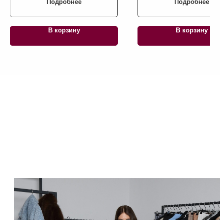
Подробнее
Подробнее
ТЕЛЕФОН:
+7 (923) 415-40-77
В корзину
В корзину
ИП АФАНАСЬЕВА ЮЛИЯ ЛЕОНИДОВНА
ОГРНИП 311701708700322
ИНН 701742506910