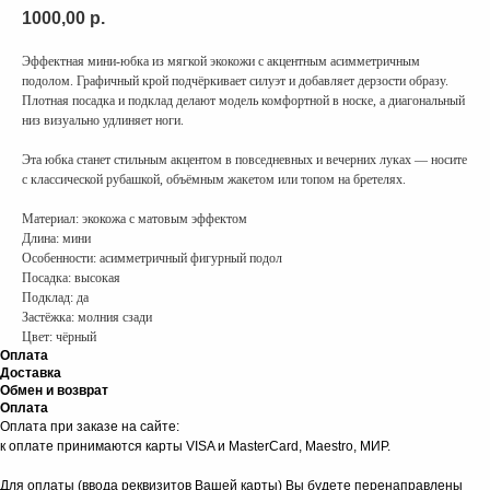
1000,00
р.
Эффектная мини-юбка из мягкой экокожи с акцентным асимметричным
подолом. Графичный крой подчёркивает силуэт и добавляет дерзости образу.
Плотная посадка и подклад делают модель комфортной в носке, а диагональный
низ визуально удлиняет ноги.
Эта юбка станет стильным акцентом в повседневных и вечерних луках — носите
с классической рубашкой, объёмным жакетом или топом на бретелях.
Материал: экокожа с матовым эффектом
Длина: мини
Особенности: асимметричный фигурный подол
Посадка: высокая
Подклад: да
Застёжка: молния сзади
Цвет: чёрный
Оплата
Доставка
Обмен и возврат
Оплата
Оплата при заказе на сайте:
к оплате принимаются карты VISA и MasterCard, Maestro, МИР.
Для оплаты (ввода реквизитов Вашей карты) Вы будете перенаправлены