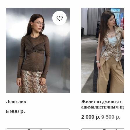
КАТАЛОГ
СОЦ. СЕТИ
ВЕСЬ КАТАЛОГ
NEW
О БРЕНДЕ
SALE
ПОКУПАТЕЛЯМ
CRUISE COLLECTION
SPORT COLLECTION
ЖАКЕТЫ И ЖИЛЕТЫ
ПРОГРАММА ЛОЯЛЬНОСТИ
БРЮКИ И ДЖИНСЫ
РУБАШКИ И БЛУЗЫ
Политика
конфиденциальности
ПЛАТЬЯ И ЮБКИ
ПИДЖАКИ
СВИТЕРА И ДЖЕМПЕРА
СВИТШОТЫ И ХУДИ
ВЕРХНЯЯ ОДЕЖДА
ГОЛОВНЫЕ УБОРЫ
КОРСЕТЫ
Лонгслив
Жилет из джинсы с
анималистичным прин
5 900
р.
бежевый
2 000
р.
9 500
р.