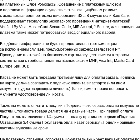
на платёжный шлюз Робокассы. Соединение с платёжным шлюзом
и передача информации осуществляется в защищённом режиме
с использованием протокола шифрования SSL. В случае если Ваш банк
поддерживает технологию безопасного проведения интернет-платежей
Verified By Visa, MasterCard SecureCode, MIR Accept, J-Secure, для проведения
платежа также может потребоваться ввод специального пароля.
Введённая информация не будет предоставлена третьим лицам
за исключением случаев, предусмотренных законодательством РФ.
Проведение платежей по банковским картам осуществляется в строгом
соответствии с требованиями платёжных систем МИР, Visa Int., MasterCard
Europe Sprl, JCB.
Карта не может быть передана третьему лицу для оплаты заказа. Подпись
на карте должна совпадать с подписью клиента в паспорте (или ином
документе, удостоверяющем личность). Кассир имеет право попросить
у клиента удостоверение личности.
Также вы можете оплатить покупки «Подели» – это сервис оплаты покупок по
частям. Стоимость товара делится на 4 равные части. При первой оплате
Покупатель выплачивает 1/4 суммы — оплату принимает сервис «Подели».
Оставшиеся 3/4 суммы Покупатель оплачивает сервису «Подели» равными
частями в указанные сроки.
На платёжной странице Robokassa Покупатель выбирает вариант оплаты по