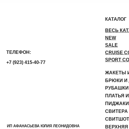
NEW
SALE
ЛЕФОН:
CRUISE COLLECTION
SPORT COLLECTION
923) 415-40-77
ЖАКЕТЫ И ЖИЛЕТЫ
БРЮКИ И ДЖИНСЫ
РУБАШКИ И БЛУЗЫ
ПЛАТЬЯ И ЮБКИ
ПИДЖАКИ
СВИТЕРА И ДЖЕМПЕР
СВИТШОТЫ И ХУДИ
АФАНАСЬЕВА ЮЛИЯ ЛЕОНИДОВНА
ВЕРХНЯЯ ОДЕЖДА
ИП 311701708700322
ГОЛОВНЫЕ УБОРЫ
701742506910
КОРСЕТЫ