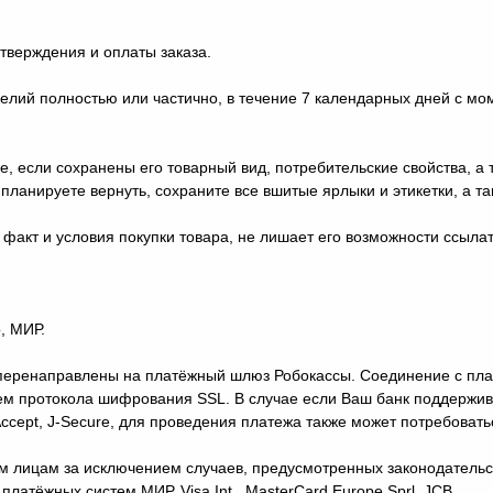
дтверждения и оплаты заказа.
ий полностью или частично, в течение 7 календарных дней с моме
е, если сохранены его товарный вид, потребительские свойства, а
ы планируете вернуть, сохраните все вшитые ярлыки и этикетки, а 
факт и условия покупки товара, не лишает его возможности ссылат
, МИР.
е перенаправлены на платёжный шлюз Робокассы. Соединение с 
м протокола шифрования SSL. В случае если Ваш банк поддержива
 Accept, J-Secure, для проведения платежа также может потребоват
м лицам за исключением случаев, предусмотренных законодательс
латёжных систем МИР, Visa Int., MasterCard Europe Sprl, JCB.