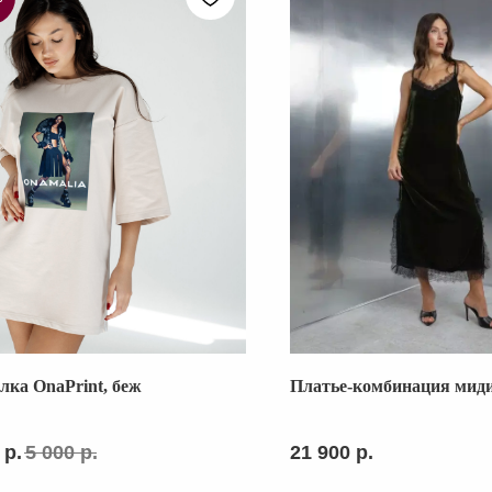
лка OnaPrint, беж
Платье-комбинация миди
КАТАЛОГ
ВЕСЬ КАТАЛОГ
р.
5 000
р.
21 900
р.
NEW